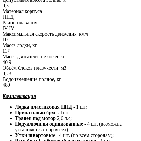
0,3
Материал корпуса
ПНД
Район плавания
IV-IV
Максимальная скорость движения, км/ч
10
Масса лодки, кг
117
Масса двигателя, не более кг
40,9
Объём блоков плавучести, м3
0,23
Водоизмещение полное, кг
480
Комплектация
Лодка пластиковая ПНД
- 1 шт;
Привальный брус
- 1шт
Транец под мотор
2,6 л.с;
Подуключины оцинкованные
- 4 шт. (возможна
установка 2-х пар вёсел);
Утки швартовые
- 4 шт. (по всем сторонам);
Рым болт U-образный в носу лодки
- 1 шт.