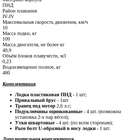
ПНД
Район плавания
IV-IV
Максимальная скорость движения, км/ч
10
Масса лодки, кг
109
Масса двигателя, не более кг
40,9
Объём блоков плавучести, м3
0,23
Водоизмещение полное, кг
480
Комплектация
Лодка пластиковая ПНД
- 1 шт;
Привальный брус
- 1шт
Транец под мотор
2,6 л.с;
Подуключины оцинкованные
- 4 шт. (возможна
установка 2-х пар вёсел);
Утки швартовые
- 4 шт. (по всем сторонам);
Рым болт U-образный в носу лодки
- 1 шт.
Дополнительная комплектация