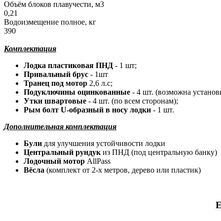
Объём блоков плавучести, м3
0,21
Водоизмещение полное, кг
390
Комплектация
Лодка пластиковая ПНД
- 1 шт;
Привальный брус
- 1шт
Транец под мотор
2,6 л.с;
Подуключины оцинкованные
- 4 шт. (возможна установк
Утки швартовые
- 4 шт. (по всем сторонам);
Рым болт U-образный в носу лодки
- 1 шт.
Дополнительная комплектация
Були
для улучшения устойчивости лодки
Центральный рундук
из ПНД (под центральную банку)
Лодочный мотор
AllPass
Вёсла
(комплект от 2-х метров, дерево или пластик)
Е